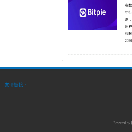
在数
年行
退，
用户
权限
2026
友情链接：
Powered by