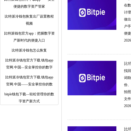
在数
便捷的数字资产管家
计理
比特派冷钱包恢复出厂设置教程
做出
视频
户手
比特派钱包官方app：把握数字资
便捷则
产新时代的便捷入口
2026
比特派冷钱包怎么恢复
比特派冷钱包官方下载.钱包app
比
官网.中国—安全掌控你的数字
找回
比特派冷钱包官方下载.钱包app
词助
官网.中国——安全掌控你的数
份、
拍照
bitple钱包下载—轻松管理你的数
文件（.
字资产新方式
2026
比